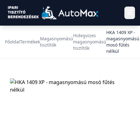
HKA 1409 XP -
Hidegvizes
Magasnyomású
magasnyomású
Főoldal
Termékek
magasnyomású
tisztítók
mosó fűtés
tisztítók
nélkül