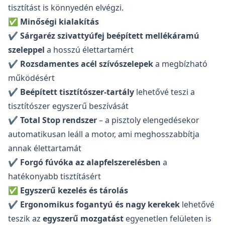
tisztítást is könnyedén elvégzi.
✅
Minőségi kialakítás
Kérés küldése
✔
Sárgaréz szivattyúfej beépített mellékáramú
szeleppel
a hosszú élettartamért
✔
Rozsdamentes acél szívószelepek
a megbízható
működésért
✔
Beépített tisztítószer-tartály
lehetővé teszi a
tisztítószer egyszerű beszívását
✔
Total Stop rendszer
– a pisztoly elengedésekor
automatikusan leáll a motor, ami meghosszabbítja
annak élettartamát
✔
Forgó fúvóka az alapfelszerelésben
a
hatékonyabb tisztításért
✅
Egyszerű kezelés és tárolás
✔
Ergonomikus fogantyú és nagy kerekek
lehetővé
teszik az
egyszerű mozgatást
egyenetlen felületen is