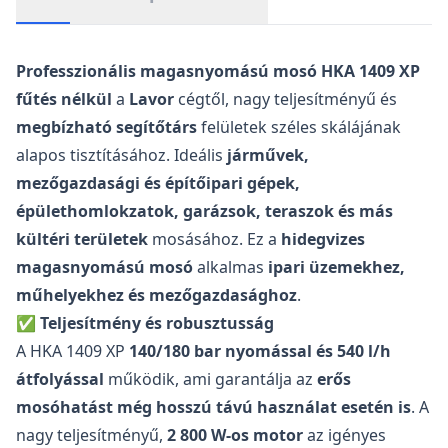
Teljes név
*
Professzionális magasnyomású mosó HKA 1409 XP
fűtés nélkül
a
Lavor
cégtől, nagy teljesítményű és
megbízható segítőtárs
felületek széles skálájának
Email
*
alapos tisztításához. Ideális
járművek,
mezőgazdasági és építőipari gépek,
épülethomlokzatok, garázsok, teraszok és más
Telefon
*
kültéri területek
mosásához. Ez a
hidegvizes
magasnyomású mosó
alkalmas
ipari üzemekhez,
műhelyekhez és mezőgazdasághoz
.
✅
Teljesítmény és robusztusság
Üzenet
*
A HKA 1409 XP
140/180 bar nyomással és 540 l/h
átfolyással
működik, ami garantálja az
erős
mosóhatást még hosszú távú használat esetén is
. A
nagy teljesítményű,
2 800 W-os motor
az igényes