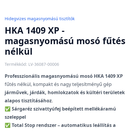
Hidegvizes magasnyomású tisztítók
HKA 1409 XP -
magasnyomású mosó fűtés
nélkül
Termékkód: LV-36087-00006
Professzionális magasnyomású mosó HKA 1409 XP
fűtés nélkül, kompakt és nagy teljesítményű gép
járművek, járdák, homlokzatok és kültéri területek
alapos tisztításához
.
✅
Sárgaréz szivattyúfej beépített mellékáramú
szeleppel
✅
Total Stop rendszer – automatikus leállítás a