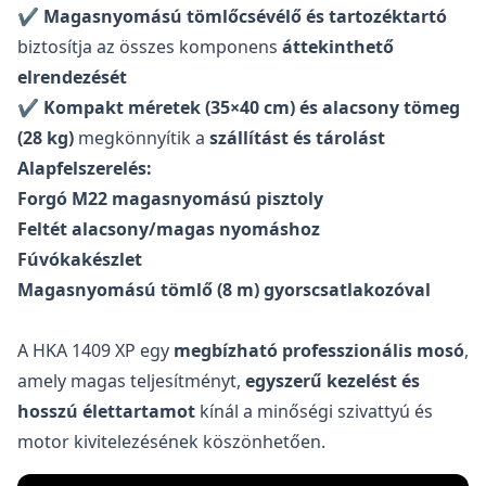
✔
Magasnyomású tömlőcsévélő és tartozéktartó
biztosítja az összes komponens
áttekinthető
elrendezését
✔
Kompakt méretek (35×40 cm) és alacsony tömeg
(28 kg)
megkönnyítik a
szállítást és tárolást
Alapfelszerelés:
Forgó M22 magasnyomású pisztoly
Feltét alacsony/magas nyomáshoz
Fúvókakészlet
Magasnyomású tömlő (8 m) gyorscsatlakozóval
A HKA 1409 XP egy
megbízható professzionális mosó
,
amely magas teljesítményt,
egyszerű kezelést és
hosszú élettartamot
kínál a minőségi szivattyú és
motor kivitelezésének köszönhetően.