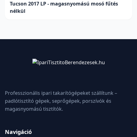
Tucson 2017 LP - magasnyomású mosó fűtés
nélkül
Professzionális ipari takarítógépeket szállítunk –
padlótisztító gépek, seprőgépek, porszívók és
magasnyomású tisztítók.
Navigáció