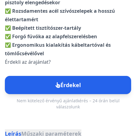
pisztoly elengedésekor
✅
Rozsdamentes acél szívószelepek a hosszú
élettartamért
✅
Beépített tisztítószer-tartály
✅
Forgó fúvóka az alapfelszerelésben
✅
Ergonomikus kialakítás kábeltartóval és
tömlőcsévélővel
Érdekli az árajánlat?
Érdekel
Nem kötelező érvényű ajánlatkérés – 24 órán belül
válaszolunk
Árajánlatkérés
Leírás
Műszaki paraméterek
Töltse ki az űrlapot, és felvesszük Önnel a kapcsolatot