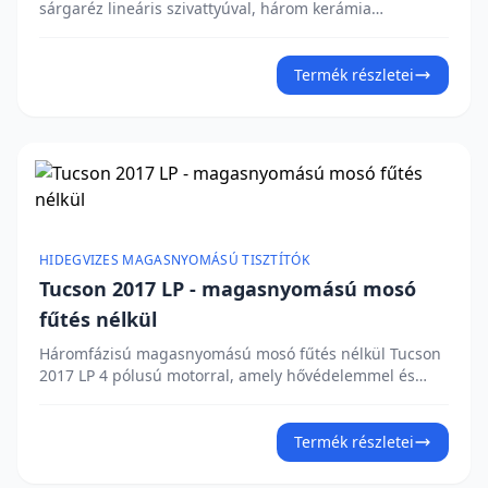
sárgaréz lineáris szivattyúval, három kerámia
dugattyúval és mellékáramú szeleppel. Felszerelve S/S
szívó- és leeresztő szeleppel, közvetlen tisztítószer-
beszívással és nyomásszabályozóval az optimális
Termék részletei
teljesítményért. Ergonomikus fogantyú a kényelmes
kezelésért. Érdekli az árajánlat?
HIDEGVIZES MAGASNYOMÁSÚ TISZTÍTÓK
Tucson 2017 LP - magasnyomású mosó
fűtés nélkül
Háromfázisú magasnyomású mosó fűtés nélkül Tucson
2017 LP 4 pólusú motorral, amely hővédelemmel és
vízhűtéssel rendelkezik. Robusztus sárgaréz lineáris
szivattyú három kerámia dugattyúval és beépített
mellékáramú szeleppel magas teljesítményt és hosszú
Termék részletei
élettartamot biztosít. ✔ A Total Stop rendszer
automatikusan leállítja a motort a pisztoly