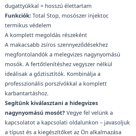
dugattyúkkal = hosszú élettartam
Funkciók:
Total Stop, mosószer injektor,
termikus védelem
A komplett megoldás részeként
A makacsabb zsíros szennyeződésekhez
megfontolandók a
melegvizes nagynyomású
mosók
. A fertőtlenítéshez vegyszer nélkül
ideálisak a
gőztisztítók
. Kombinálja a
professzionális porszívókkal
a komplett
karbantartáshoz.
Segítünk kiválasztani a hidegvizes
nagynyomású mosót?
Vegye fel velünk a
kapcsolatot a
kapcsolati oldalunkon
– javasoljuk
a típust és a kiegészítőket az Ön alkalmazása