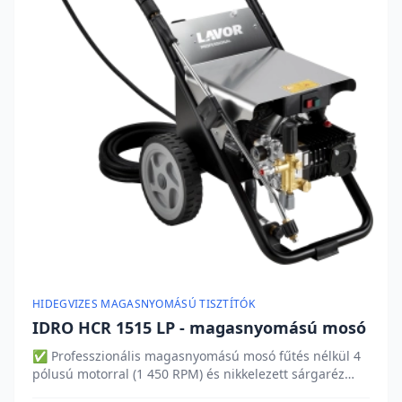
HIDEGVIZES MAGASNYOMÁSÚ TISZTÍTÓK
IDRO HCR 1515 LP - magasnyomású mosó
✅ Professzionális magasnyomású mosó fűtés nélkül 4
pólusú motorral (1 450 RPM) és nikkelezett sárgaréz
szivattyúfejjel. 150 bar munkaüzemi nyomás, 900 l/h