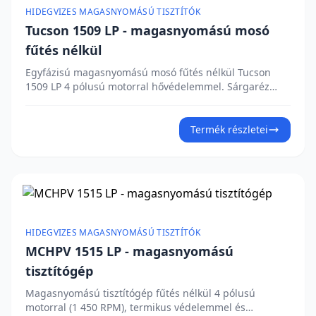
automatikus leállításához a pisztoly elengedésekor,
HIDEGVIZES MAGASNYOMÁSÚ TISZTÍTÓK
valamint glicerinfürdős manométerrel a pontos
Tucson 1509 LP - magasnyomású mosó
nyomásellenőrzéshez. Az ergonomikus fogantyú és a
tartozéktartó egyszerű kezelést biztosít. Érdekli az
fűtés nélkül
árajánlat?
Egyfázisú magasnyomású mosó fűtés nélkül Tucson
1509 LP 4 pólusú motorral hővédelemmel. Sárgaréz
lineáris szivattyú három kerámia dugattyúval és
beépített bypass szeleppel stabil teljesítményt biztosít.
A Total Stop rendszer automatikusan kikapcsolja a
Termék részletei
motort a pisztoly ravaszának elengedésekor. A gép
rozsdamentes acél (S/S) szívó- és nyomószelepekkel,
beépített 2,8 literes mosószertartállyal,
nyomásszabályozóval és glicerinfürdős manométerrel
rendelkezik. Érdekli az árajánlat?
HIDEGVIZES MAGASNYOMÁSÚ TISZTÍTÓK
MCHPV 1515 LP - magasnyomású
tisztítógép
Magasnyomású tisztítógép fűtés nélkül 4 pólusú
motorral (1 450 RPM), termikus védelemmel és