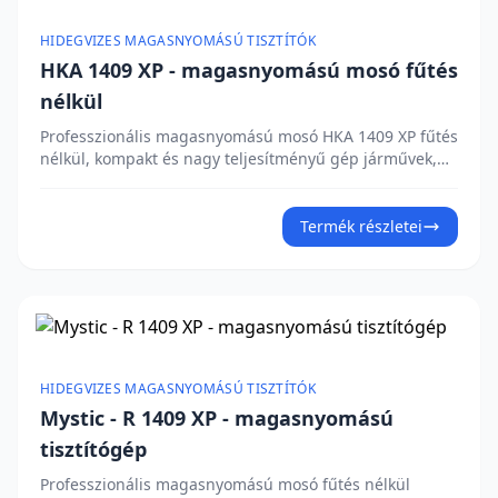
és robusztus kialakítás teszik ezt a mosót a
professzionális használat ideális választásává! Érdekli
HIDEGVIZES MAGASNYOMÁSÚ TISZTÍTÓK
az árajánlat?
HKA 1409 XP - magasnyomású mosó fűtés
nélkül
Professzionális magasnyomású mosó HKA 1409 XP fűtés
nélkül, kompakt és nagy teljesítményű gép járművek,
járdák, homlokzatok és kültéri területek alapos
tisztításához. ✅ Sárgaréz szivattyúfej beépített
mellékáramú szeleppel✅ Total Stop rendszer –
Termék részletei
automatikus leállítás a pisztoly elengedésekor✅
Rozsdamentes acél szívószelepek a hosszú
élettartamért✅ Beépített tisztítószer-tartály✅ Forgó
fúvóka az alapfelszerelésben✅ Ergonomikus kialakítás
kábeltartóval és tömlőcsévélővel Érdekli az árajánlat?
HIDEGVIZES MAGASNYOMÁSÚ TISZTÍTÓK
Mystic - R 1409 XP - magasnyomású
tisztítógép
Professzionális magasnyomású mosó fűtés nélkül