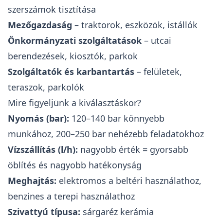
szerszámok tisztítása
Mezőgazdaság
– traktorok, eszközök, istállók
Önkormányzati szolgáltatások
– utcai
berendezések, kiosztók, parkok
Szolgáltatók és karbantartás
– felületek,
teraszok, parkolók
Mire figyeljünk a kiválasztáskor?
Nyomás (bar):
120–140 bar könnyebb
munkához, 200–250 bar nehézebb feladatokhoz
Vízszállítás (l/h):
nagyobb érték = gyorsabb
öblítés és nagyobb hatékonyság
Meghajtás:
elektromos a beltéri használathoz,
benzines a terepi használathoz
Szivattyú típusa:
sárgaréz kerámia