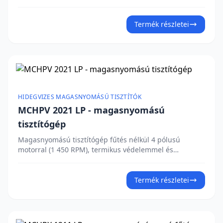
vízhűtéssel. Sárgaréz lineáris szivattyúfej három
kerámia dugattyúval és beépített bypass szeleppel.
Total Stop rendszer, rozsdamentes acél szívó- és
Termék részletei
nyomószelep, beépített mosószertartály és
nyomásszabályozó. Gép paraméterei: munkanyomás:
150 bar, vízhozam: 900 l/h, teljesítményfelvétel: 5 000
W, feszültség: 400 V, max. hőmérséklet: 40°C. Érdekli az
árajánlat?
HIDEGVIZES MAGASNYOMÁSÚ TISZTÍTÓK
MCHPV 2021 LP - magasnyomású
tisztítógép
Magasnyomású tisztítógép fűtés nélkül 4 pólusú
motorral (1 450 RPM), termikus védelemmel és
vízhűtéssel. Sárgaréz szivattyúfej három kerámia
dugattyúval és beépített bypass szeleppel. Alacsony
feszültségű Total Stop rendszer, rozsdamentes acél
Termék részletei
szívó- és nyomószelep, beépített mosószertartály és
nyomásszabályozó. Munkanyomás: 200 bar, vízhozam: 1
260 l/h, teljesítményfelvétel: 9 400 W, feszültség: 400 V,
max. hőmérséklet: 40°C. Érdekli az árajánlat?