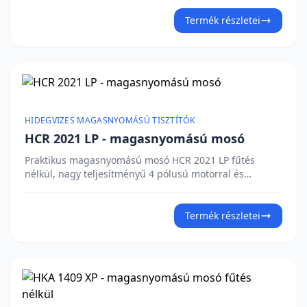
átfolyás, Total Stop rendszer, nyomásszabályozó és
rozsdamentes burkolat. Ideális ipari tisztításhoz.
Termék részletei
Érdekli az árajánlat?
HIDEGVIZES MAGASNYOMÁSÚ TISZTÍTÓK
HCR 2021 LP - magasnyomású mosó
Praktikus magasnyomású mosó HCR 2021 LP fűtés
nélkül, nagy teljesítményű 4 pólusú motorral és
nikkelezett sárgaréz fejű lineáris szivattyúval. A
szivattyú három kerámia dugattyúval és beépített
mellékáramú szeleppel rendelkezik az optimális
Termék részletei
teljesítményért. ✅ Manométer glicerinfürdőben✅
Automatikus leállítási rendszer (Total Stop)✅
Nyomásszabályozó a pontos beállításhoz✅
Rozsdamentes acél szívó- és nyomószelepek✅
Beépített tisztítószer-szívó külső szívószondával✅
Strapabíró rozsdamentes kialakítás Magas teljesítmény