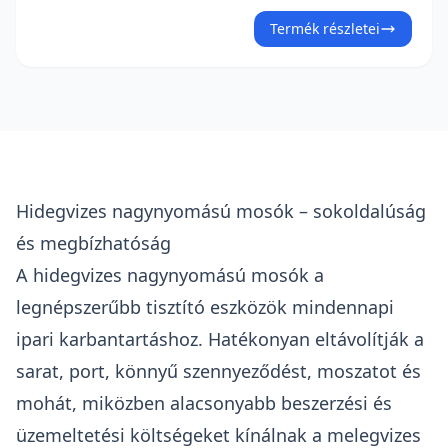
vízhűtéssel hosszú élettartamot biztosít. Sárgaréz
szivattyú három teljes kerámia dugattyúval és bypass
Termék részletei
szeleppel magas teljesítményt garantál. A mosó
nyomásszabályozóval, glicerinfürdős manométerrel és
rugalmas szivattyú-csatlakozó elemmel rendelkezik.
Robusztus váz horganyzott acélból falra szerelhető. 400
V feszültség, 7 000 W teljesítményfelvétel. Érdekli az
árajánlat?
Hidegvizes nagynyomású mosók – sokoldalúság
és megbízhatóság
A hidegvizes nagynyomású mosók a
legnépszerűbb tisztító eszközök mindennapi
ipari karbantartáshoz. Hatékonyan eltávolítják a
sarat, port, könnyű szennyeződést, moszatot és
mohát, miközben alacsonyabb beszerzési és
üzemeltetési költségeket kínálnak a melegvizes