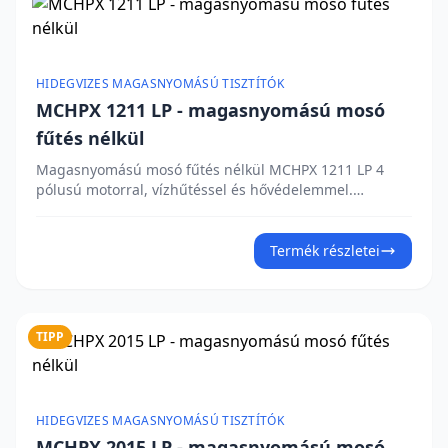
HIDEGVIZES MAGASNYOMÁSÚ TISZTÍTÓK
MCHPX 1211 LP - magasnyomású mosó
fűtés nélkül
Magasnyomású mosó fűtés nélkül MCHPX 1211 LP 4
pólusú motorral, vízhűtéssel és hővédelemmel.
Sárgaréz szivattyúval, három kerámia dugattyúval,
bypass szeleppel és Total Stop rendszerrel rendelkezik.
Beépített mosószertartály, nyomásszabályozó és
Termék részletei
glicerinfürdős manométer. Falra szerelhető.
Munkanyomás 120 bar, vízhozam 660 l/h,
teljesítményfelvétel 3 000 W. Érdekli az árajánlat?
TIPP
HIDEGVIZES MAGASNYOMÁSÚ TISZTÍTÓK
MCHPX 2015 LP - magasnyomású mosó