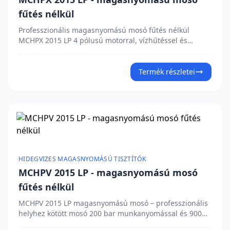
fűtés nélkül
Professzionális magasnyomású mosó fűtés nélkül
MCHPX 2015 LP 4 pólusú motorral, vízhűtéssel és
hővédelemmel. Sárgaréz szivattyúfej három teljes
kerámia dugattyúval és bypass szeleppel.
Munkanyomás 200 bar, vízhozam 900 l/h. Beépített
Termék részletei
mosószer-szívó, nyomásszabályozó, manométer és falra
szerelési lehetőség. Robusztus horganyzott váz a
hosszú élettartamért. Érdekli az árajánlat?
HIDEGVIZES MAGASNYOMÁSÚ TISZTÍTÓK
MCHPV 2015 LP - magasnyomású mosó
fűtés nélkül
MCHPV 2015 LP magasnyomású mosó – professzionális
helyhez kötött mosó 200 bar munkanyomással és 900
l/h vízhozammal. Négypólusú motor hővédelemmel és