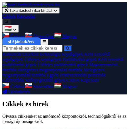
Takarítástechnikai kínálat
Cikkek
Kapcsolat
Čeština
Slovenčina
Magyar
Ajánlatkérés
Robotizált takarítási technológia
Seprőgépek
Kézi vezetésű
seprőgépek
Ülőfejes seprőgépek
Padlótisztító gépek
Kézi vezetésű
padlótisztító gépek
Ülőfejes padlótisztító gépek
Magasnyomású
tisztítók
Hidegvizes magasnyomású tisztítók
Melegvizes
magasnyomású tisztítók
Egyéb
Professzionális porszívók
Gőztisztítók
Szőnyegtisztító gépek
Cikkek
Kapcsolat
Čeština
Slovenčina
Magyar
Ajánlatkérés
Cikkek és hírek
Olvassa cikkeinket az autómosó központokról, technológiákról és az
iparági újdonságokról.