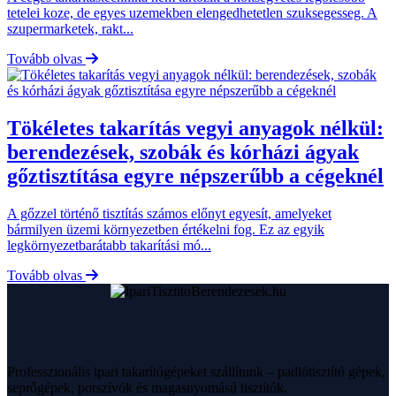
tetelei koze, de egyes uzemekben elengedhetetlen szuksegesseg. A
szupermarketek, rakt...
Tovább olvas
Tökéletes takarítás vegyi anyagok nélkül:
berendezések, szobák és kórházi ágyak
gőztisztítása egyre népszerűbb a cégeknél
A gőzzel történő tisztítás számos előnyt egyesít, amelyeket
bármilyen üzemi környezetben értékelni fog. Ez az egyik
legkörnyezetbarátabb takarítási mó...
Tovább olvas
Professzionális ipari takarítógépeket szállítunk – padlótisztító gépek,
seprőgépek, porszívók és magasnyomású tisztítók.