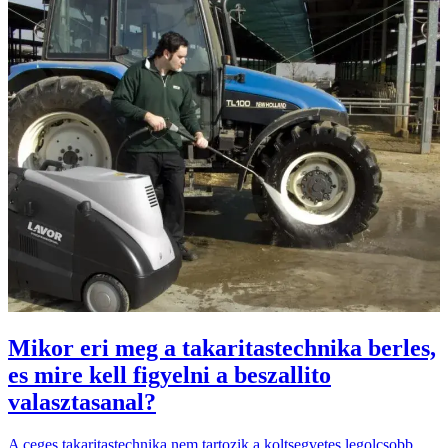
Mikor eri meg a takaritastechnika berles,
es mire kell figyelni a beszallito
valasztasanal?
A ceges takaritastechnika nem tartozik a koltsegvetes legolcsobb