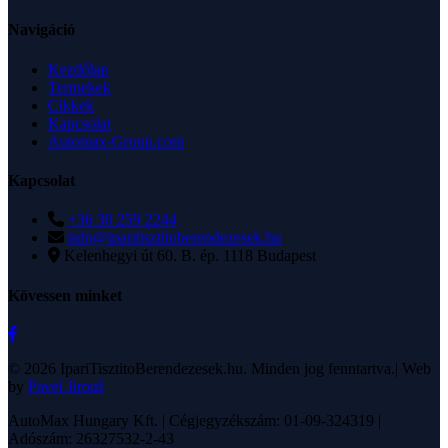
Navigáció
Kezdőlap
Termekek
Cikkek
Kapcsolat
Automax-Group.com
Kapcsolat
+36 30 259 2244
info@iparitisztitoberendezesek.hu
Kelenhegyi út 60. B. ép. 1118 Budapest
Kövessen minket
© 2026 IpariTisztitoBerendezesek.hu. Minden jog fenntartva.| Web
by
Pavel Jirouš
AutoMax Hungary Kft. | Cégjegyzékszám: 01-09-324319 |
Adószám: 26327532-2-43