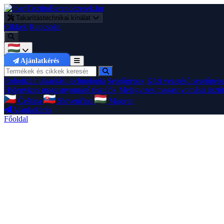
Takarítástechnikai kínálat
Cikkek
Kapcsolat
Ajánlatkérés
Robotizált takarítási technológia
Seprőgépek
Kézi vezetésű seprőgép
Hidegvizes magasnyomású tisztítók
Melegvizes magasnyomású tisztí
Čeština
Slovenčina
Magyar
Ajánlatkérés
Főoldal