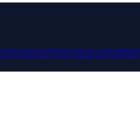
ek
Ülőfejes seprőgépek
Padlótisztító gépek
Kézi vezetésű padlótisztító 
tók
Egyéb
Professzionális porszívók
Gőztisztítók
Szőnyegtisztító gépek