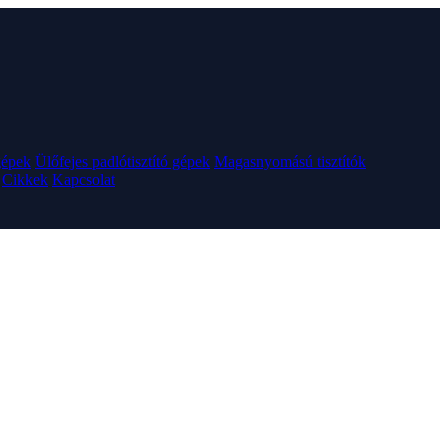
gépek
Ülőfejes padlótisztító gépek
Magasnyomású tisztítók
Cikkek
Kapcsolat