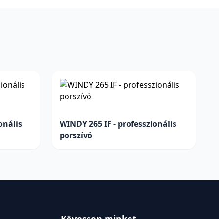
onális
WINDY 265 IF - professzionális
porszívó
Kövessen minket