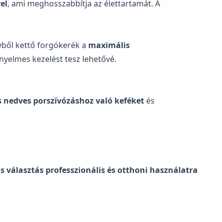
el
, ami meghosszabbítja az élettartamát. A
yből kettő forgókerék a
maximális
yelmes kezelést tesz lehetővé.
s nedves porszívózáshoz való keféket
és
Kérés küldése
is választás professzionális és otthoni használatra