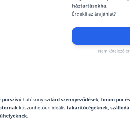
háztartásokba
.
Érdekli az árajánlat?
Nem kötelező érv
Árajánlatkérés
Töltse ki az űrlapot, és f
Teljes név
*
z porszívó
hatékony
szilárd szennyeződések, finom por és
motornak
köszönhetően ideális
takarítócégeknek
,
szállod
műhelyeknek
.
Email
*