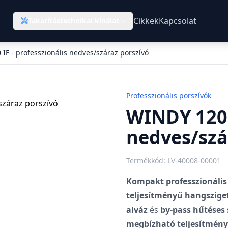
Cikkek
Kapcsolat
Takarítástechnikai kínálat
IF - professzionális nedves/száraz porszívó
Professzionális porszívók
WINDY 120 I
nedves/szá
Termékkód: LV-40008-00001
Kompakt professzionális
teljesítményű hangszige
alváz
és
by-pass hűtéses 
megbízható teljesítmény