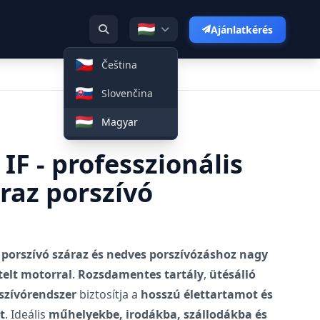
Ajánlatkérés
Čeština
Slovenčina
Magyar
F - professzionális
raz porszívó
 porszívó
száraz és nedves porszívózáshoz
nagy
telt motorral
.
Rozsdamentes tartály
,
ütésálló
szívórendszer
biztosítja a
hosszú élettartamot és
t
. Ideális
műhelyekbe, irodákba, szállodákba és