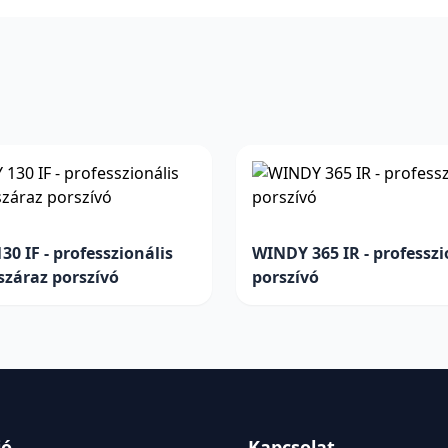
0 IF - professzionális
WINDY 365 IR - professzi
száraz porszívó
porszívó
ió
Kapcsolat