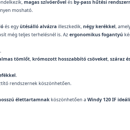
ndelkezik,
magas szívóerővel
és
by-pass hűtési rendszerr
nnyen mosható.
Üzenet
*
ló
és egy
ütésálló alvázra
illeszkedik,
négy kerékkel
, amel
osít még teljes terhelésnél is. Az
ergonomikus fogantyú
kén
.
almas tömlőt
,
krómozott hosszabbító csöveket
,
száraz é
efékkel
.
sztító rendszernek köszönhetően.
hosszú élettartamnak
köszönhetően a
Windy 120 IF ideál