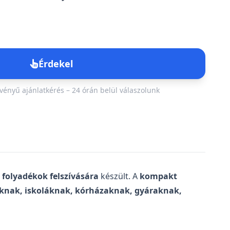
Érdekel
ényű ajánlatkérés – 24 órán belül válaszolunk
elvesszük Önnel a kapcsolatot
 folyadékok felszívására
készült. A
kompakt
áknak, iskoláknak, kórházaknak, gyáraknak,
Telefon
*