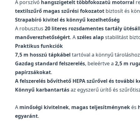
A porszívó
hangszigetelt többfokozatú motorral
re
textilszűrő
magas szűrési fokozatot
biztosít és kö
Strapabíró kivitel és könnyű kezelhetőség
A robusztus
20 literes rozsdamentes tartály
ütésál
manőverezhetőségért
. A
széles alap
stabilitást bizt
Praktikus funkciók
7,5 m hosszú tápkábel
tartóval a könnyű tároláshoz
Gazdag standard felszerelés
, beleértve a
2,5 m rug
papírzsákokat
.
A felszerelés bővíthető HEPA szűrővel és további k
Könnyű karbantartás
az egyszerű ürítő és szűrőti
A
minőségi kivitelnek
,
magas teljesítménynek
és
egyaránt
.